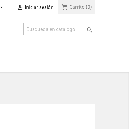
shopping_cart


Carrito
(0)
Iniciar sesión
